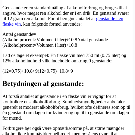
Genstande er en standardmåling af alkoholforbrug og bruges til at
angive, hvor meget ren alkohol der er i en drik. En genstand svarer
til 12 gram ren alkohol. For at beregne antallet af
genstande i en
flaske vin
, kan følgende formel anvendes:
Antal genstande=
(Alkoholprocent×Volumen i liter)÷10.8Antal genstande=
(Alkoholprocent×Volumen i liter)÷10.8
Lad os tage et eksempel: En flaske vin med 750 ml (0.75 liter) og
12% alkoholindhold ville indeholde omkring 9 genstande:
(12×0.75)÷10.8≈9(12×0.75)÷10.8≈9
Betydningen af genstande:
At forstå antallet af genstande i en flaske vin er vigtigt for at
kontrollere ens alkoholforbrug. Sundhedsmyndigheder anbefaler
generelt et moderat alkoholforbrug, hvilket ofte defineres som op til
én genstand om dagen for kvinder og op til to genstande om dagen
for mænd.
Forbrugere bør også være opmærksomme på, at større mængder
alkohol ikke kun påvirker helbredet, men også ens evne til at