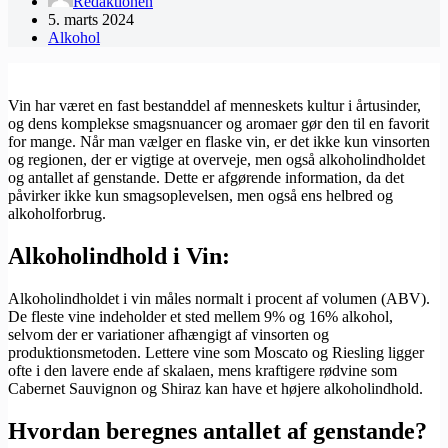
Redaktionen
5. marts 2024
Alkohol
Vin har været en fast bestanddel af menneskets kultur i årtusinder,
og dens komplekse smagsnuancer og aromaer gør den til en favorit
for mange. Når man vælger en flaske vin, er det ikke kun vinsorten
og regionen, der er vigtige at overveje, men også alkoholindholdet
og antallet af genstande. Dette er afgørende information, da det
påvirker ikke kun smagsoplevelsen, men også ens helbred og
alkoholforbrug.
Alkoholindhold i Vin:
Alkoholindholdet i vin måles normalt i procent af volumen (ABV).
De fleste vine indeholder et sted mellem 9% og 16% alkohol,
selvom der er variationer afhængigt af vinsorten og
produktionsmetoden. Lettere vine som Moscato og Riesling ligger
ofte i den lavere ende af skalaen, mens kraftigere rødvine som
Cabernet Sauvignon og Shiraz kan have et højere alkoholindhold.
Hvordan beregnes antallet af genstande?