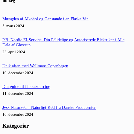
Indlæg
resultater
Mængden af Alkohol og Genstande i en Flaske Vin
5. marts 2024
P.B. Nordic El-Service: Din Pålidelige og Autoriserede Elektriker i Alle
Dele af Glostrup
23. april 2024
Unik aften med Wallmans Copenhagen
10. december 2024
Din guide til IT-outsourcing
11. december 2024
Jysk Naturkød – Naturligt Kød fra Danske Producenter
16. december 2024
Kategorier