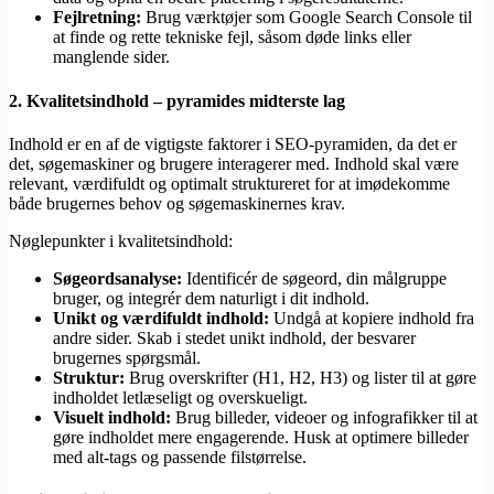
Fejlretning:
Brug værktøjer som Google Search Console til
at finde og rette tekniske fejl, såsom døde links eller
manglende sider.
2.
Kvalitetsindhold – pyramides midterste lag
Indhold er en af de vigtigste faktorer i SEO-pyramiden, da det er
det, søgemaskiner og brugere interagerer med. Indhold skal være
relevant, værdifuldt og optimalt struktureret for at imødekomme
både brugernes behov og søgemaskinernes krav.
Nøglepunkter i kvalitetsindhold:
Søgeordsanalyse:
Identificér de søgeord, din målgruppe
bruger, og integrér dem naturligt i dit indhold.
Unikt og værdifuldt indhold:
Undgå at kopiere indhold fra
andre sider. Skab i stedet unikt indhold, der besvarer
brugernes spørgsmål.
Struktur:
Brug overskrifter (H1, H2, H3) og lister til at gøre
indholdet letlæseligt og overskueligt.
Visuelt indhold:
Brug billeder, videoer og infografikker til at
gøre indholdet mere engagerende. Husk at optimere billeder
med alt-tags og passende filstørrelse.