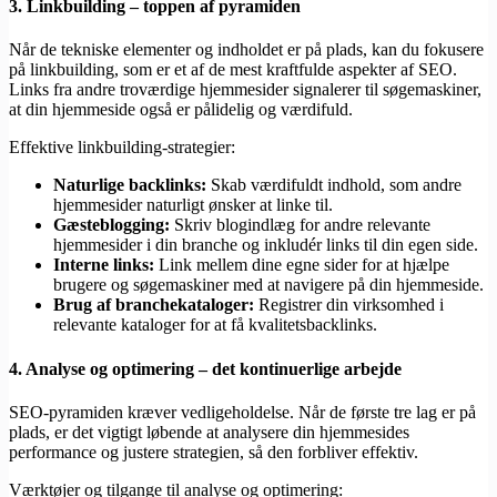
3.
Linkbuilding – toppen af pyramiden
Når de tekniske elementer og indholdet er på plads, kan du fokusere
på linkbuilding, som er et af de mest kraftfulde aspekter af SEO.
Links fra andre troværdige hjemmesider signalerer til søgemaskiner,
at din hjemmeside også er pålidelig og værdifuld.
Effektive linkbuilding-strategier:
Naturlige backlinks:
Skab værdifuldt indhold, som andre
hjemmesider naturligt ønsker at linke til.
Gæsteblogging:
Skriv blogindlæg for andre relevante
hjemmesider i din branche og inkludér links til din egen side.
Interne links:
Link mellem dine egne sider for at hjælpe
brugere og søgemaskiner med at navigere på din hjemmeside.
Brug af branchekataloger:
Registrer din virksomhed i
relevante kataloger for at få kvalitetsbacklinks.
4.
Analyse og optimering – det kontinuerlige arbejde
SEO-pyramiden kræver vedligeholdelse. Når de første tre lag er på
plads, er det vigtigt løbende at analysere din hjemmesides
performance og justere strategien, så den forbliver effektiv.
Værktøjer og tilgange til analyse og optimering: