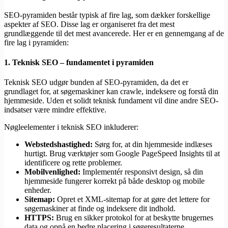
SEO-pyramiden består typisk af fire lag, som dækker forskellige
aspekter af SEO. Disse lag er organiseret fra det mest
grundlæggende til det mest avancerede. Her er en gennemgang af de
fire lag i pyramiden:
1.
Teknisk SEO – fundamentet i pyramiden
Teknisk SEO udgør bunden af SEO-pyramiden, da det er
grundlaget for, at søgemaskiner kan crawle, indeksere og forstå din
hjemmeside. Uden et solidt teknisk fundament vil dine andre SEO-
indsatser være mindre effektive.
Nøgleelementer i teknisk SEO inkluderer:
Webstedshastighed:
Sørg for, at din hjemmeside indlæses
hurtigt. Brug værktøjer som Google PageSpeed Insights til at
identificere og rette problemer.
Mobilvenlighed:
Implementér responsivt design, så din
hjemmeside fungerer korrekt på både desktop og mobile
enheder.
Sitemap:
Opret et XML-sitemap for at gøre det lettere for
søgemaskiner at finde og indeksere dit indhold.
HTTPS:
Brug en sikker protokol for at beskytte brugernes
data og opnå en bedre placering i søgeresultaterne.