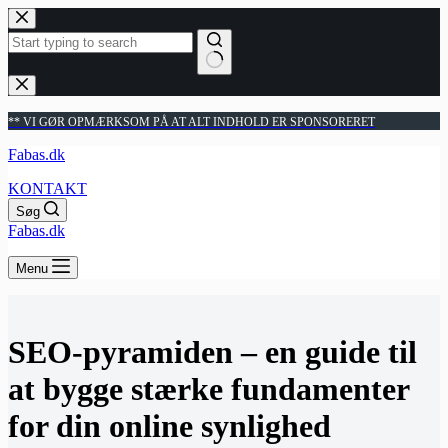
Fortsæt
til
indhold
Ingen
resultater
** VI GØR OPMÆRKSOM PÅ AT ALT INDHOLD ER SPONSORERET
Fabas.dk
KONTAKT
Søg
Fabas.dk
Menu
SEO-pyramiden – en guide til
at bygge stærke fundamenter
for din online synlighed