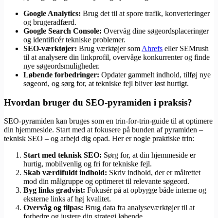
Google Analytics:
Brug det til at spore trafik, konverteringer
og brugeradfærd.
Google Search Console:
Overvåg dine søgeordsplaceringer
og identificér tekniske problemer.
SEO-værktøjer:
Brug værktøjer som
Ahrefs
eller SEMrush
til at analysere din linkprofil, overvåge konkurrenter og finde
nye søgeordsmuligheder.
Løbende forbedringer:
Opdater gammelt indhold, tilføj nye
søgeord, og sørg for, at tekniske fejl bliver løst hurtigt.
Hvordan bruger du SEO-pyramiden i praksis?
SEO-pyramiden kan bruges som en trin-for-trin-guide til at optimere
din hjemmeside. Start med at fokusere på bunden af pyramiden –
teknisk SEO – og arbejd dig opad. Her er nogle praktiske trin:
Start med teknisk SEO:
Sørg for, at din hjemmeside er
hurtig, mobilvenlig og fri for tekniske fejl.
Skab værdifuldt indhold:
Skriv indhold, der er målrettet
mod din målgruppe og optimeret til relevante søgeord.
Byg links gradvist:
Fokusér på at opbygge både interne og
eksterne links af høj kvalitet.
Overvåg og tilpas:
Brug data fra analyseværktøjer til at
forbedre og justere din strategi løbende.